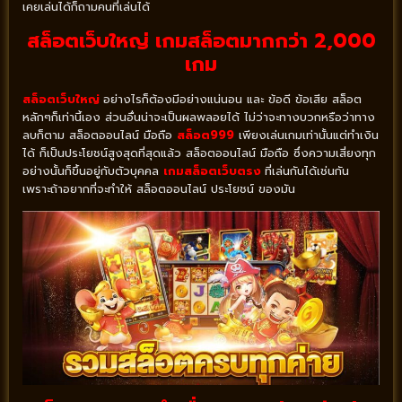
เคยเล่นได้ก็ถามคนที่เล่นได้
สล็อตเว็บใหญ่ เกมสล็อตมากกว่า 2,000
เกม
สล็อตเว็บใหญ่
อย่างไรก็ต้องมีอย่างแน่นอน และ ข้อดี ข้อเสีย สล็อต
หลักๆก็เท่านี้เอง ส่วนอื่นน่าจะเป็นผลพลอยได้ ไม่ว่าจะทางบวกหรือว่าทาง
ลบก็ตาม สล็อตออนไลน์ มือถือ
สล็อต999
เพียงเล่นเกมเท่านั้นแต่ทำเงิน
ได้ ก็เป็นประโยชน์สูงสุดที่สุดแล้ว สล็อตออนไลน์ มือถือ ซึ่งความเสี่ยงทุก
อย่างนั้นก็ขึ้นอยู่กับตัวบุคคล
เกมสล็อตเว็บตรง
ที่เล่นกันได้เช่นกัน
เพราะถ้าอยากที่จะทำให้ สล็อตออนไลน์ ประโยชน์ ของมัน