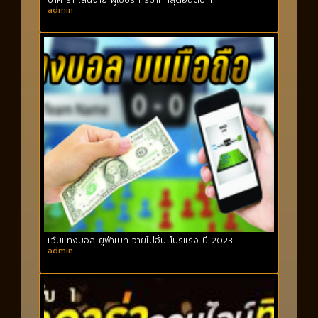
admin
เว็บแทงบอล ยูฟ่าเบท จ่ายไม่อั้น โปรแรง ปี 2023
admin