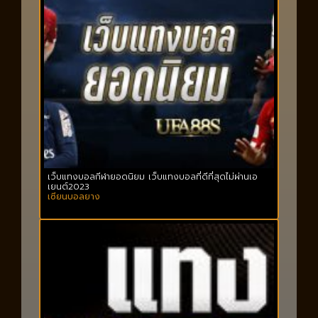
เว็บแทงบอลกีฬายอดนิยม เว็บแทงบอลที่ดีที่สุดไม่ผ่านเอ
เยนต์2023
เซียนบอลยาง