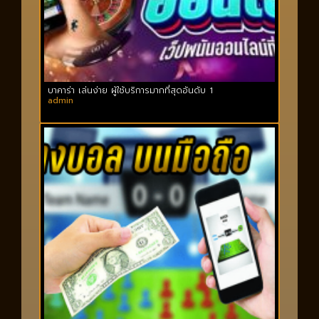
บาคาร่า เล่นง่าย ผู้ใช้บริการมากที่สุดอันดับ 1
admin