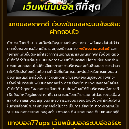
แทงบอลราคาดี เว็บพนันบอลระบบอัจฉริยะ
ฝากถอนไว
ถ้าการเลือกเข้ามาวางเดิมพันในรูปแบบต่างๆของการพนันและมั่นใจได้ว่า
ทุกครั้งของการเลือกเข้ามาลงทุนจะมีแนวทาง
พนันบอลออนไลน์
และ
โอกาสที่เพิ่มขึ้นในผลกำไรจากการเลือกเข้ามาเล่นพนันทุกๆครั้งซึ่งจะต้อง
มั่นใจได้ว่าในแต่ละรูปแบบของการพนันที่ได้หลายคนมีความชื่นชอบอย่าง
การแทงบอลออนไลน์ก็จะมีแนวทางจากบริการของเว็บซึ่งจะสามารถนำมา
ใช้ให้เกิดประโยชน์และโอกาสที่เพิ่มขึ้นในการเล่นพนันสำหรับการแทงบอล
ออนไลน์ในแต่ละครั้งนั้นเราจึงต้องมีความรอบคอบในรูปแบบต่างๆที่จะ
เลือกใช้ในการเล่นพนันบอลทุกๆครั้ง การเลือกเข้ามาแทงบอลออนไลน์และ
มั่นใจได้ว่าทุกครั้งของการเลือกเข้ามาเล่นพนันจะได้รับบริการและโอกาสที่
เพิ่มขึ้นสำหรับรูปแบบต่างๆที่จะสามารถเลือกเข้ามาลงทุนได้อย่างต่อเนื่อง
และมีโอกาสแทงบอลทุกวันสำหรับการแทงบอลออนไลน์ซึ่งจะทำให้มั่นใจได้
ในการเลือกเข้ามาลงทุนทุกๆครั้งไม่ว่าจะเป็นการเรียกเข้ามาวางเดิมพันใน
รูปแบบของการแทงบอลสูงต่ํา แทงบอลเต็ง แทงบอลสเต็ป แทงบอลคู่คี่
แทงบอล77ups เว็บพนันบอลระบบอัจฉริยะ