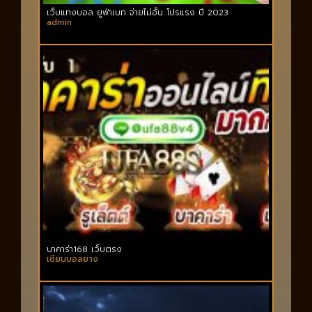
เว็บแทงบอล ยูฟ่าเบท จ่ายไม่อั้น โปรแรง ปี 2023
admin
บาคาร่า168 เว็บตรง
เซียนบอลยาง