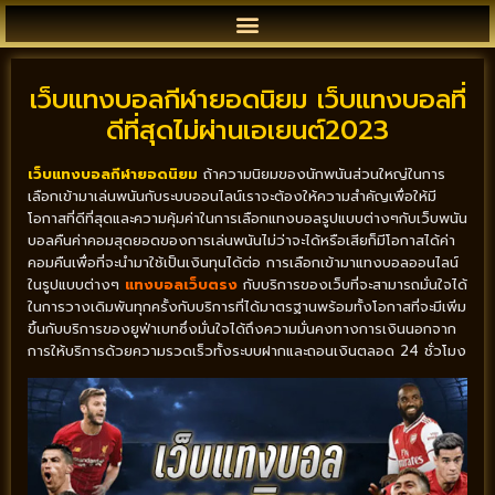
เว็บแทงบอลกีฬายอดนิยม เว็บแทงบอลที่
ดีที่สุดไม่ผ่านเอเยนต์2023
เว็บแทงบอลกีฬายอดนิยม
ถ้าความนิยมของนักพนันส่วนใหญ่ในการ
เลือกเข้ามาเล่นพนันกับระบบออนไลน์เราจะต้องให้ความสำคัญเพื่อให้มี
โอกาสที่ดีที่สุดและความคุ้มค่าในการเลือกแทงบอลรูปแบบต่างๆกับเว็บพนัน
บอลคืนค่าคอมสุดยอดของการเล่นพนันไม่ว่าจะได้หรือเสียก็มีโอกาสได้ค่า
คอมคืนเพื่อที่จะนำมาใช้เป็นเงินทุนได้ต่อ การเลือกเข้ามาแทงบอลออนไลน์
ในรูปแบบต่างๆ
แทงบอลเว็บตรง
กับบริการของเว็บที่จะสามารถมั่นใจได้
ในการวางเดิมพันทุกครั้งกับบริการที่ได้มาตรฐานพร้อมทั้งโอกาสที่จะมีเพิ่ม
ขึ้นกับบริการของยูฟ่าเบทซึ่งมั่นใจได้ถึงความมั่นคงทางการเงินนอกจาก
การให้บริการด้วยความรวดเร็วทั้งระบบฝากและถอนเงินตลอด 24 ชั่วโมง