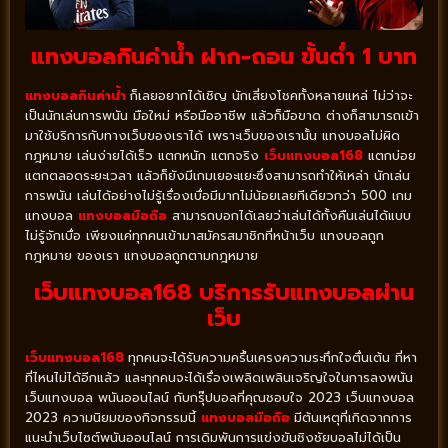
แทงบอลกินค่าน้ำ ฝาก-ถอน ขั้นต่ำ 1 บาท
แทงบอลกินค่าน้ำ
ก็เลยอยากได้เชิญ นักเสี่ยงโชคทั้งหลายแหล่ ไม่ว่าจะ
เป็นนักเล่นการพนัน มือใหม่ หรือมืออาชีพ แล้วก็มือขาด ต่างก็สามารถเข้า
มาใช้บริการกับทางเว็บของเราได้ เพราะเว็บของเรานั้น แทงบอลไม่ผิด
กฎหมาย เล่นง่ายได้เร็ว แตกหนัก แตกจริง
เว็บแทงบอล168
แตกบ่อย
แตกตลอดระยะเวลา แล้วก็ยังมีเกมเยอะแยะซึ่งสามารถทำให้เหล่า นักเล่น
การพนัน เล่นได้อย่างไม่รู้เรื่องเบื่อมีมากไม่น้อยเลยทีเดียวกว่า 500 เกม
แทงบอล
แทงบอลมือถือ
สามารถบอกได้เลยว่าเล่นได้ทั้งคืนเล่นได้แบบ
ไม่รู้จักเบื่อ เพียงแค่ทุกคนเข้ามาสมัครสมาชิกที่หน้าเว็บ แทงบอลถูก
กฎหมาย ของเรา แทงบอลถูกตามกฎหมาย
เว็บแทงบอล168 บริการรับแทงบอลผ่าน
เว็บ
เว็บแทงบอล168
ทุกคนจะได้รับความครื้นเครงความระทึกใจตื่นเต้น ที่หา
ที่ไหนไม่ได้อีกแล้ว และทุกคนจะได้เรื่องเพลิดเพลินเจริญใจในการลงพนัน
เว็บแทงบอล พนันออนไลน์ กับกรุ๊ปบอลที่คุณชอบใจ 2023 เว็บแทงบอล
2023 ความนิยมของกิจกรรมนี้
แทงบอลมือถือ
มีต้นเหตุที่เกิดจากการ
แนะนำเว็บไซต์พนันออนไลน์ การเดิมพันการแข่งขันชิงชัยบอลไม่ได้เป็น