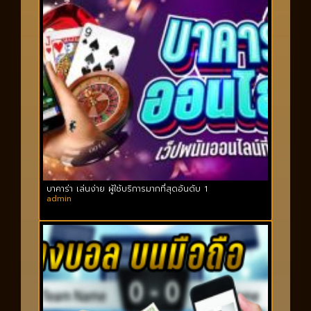
บาคาร่า เล่นง่าย ผู้ใช้บริการมากที่สุดอันดับ 1
admin