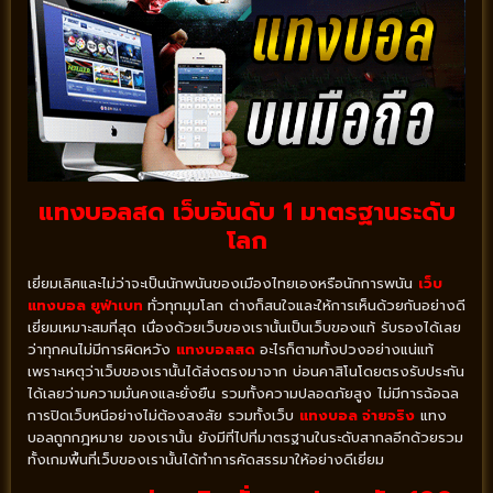
แทงบอลสด เว็บอันดับ 1 มาตรฐานระดับ
โลก
เยี่ยมเลิศและไม่ว่าจะเป็นนักพนันของเมืองไทยเองหรือนักการพนัน
เว็บ
แทงบอล ยูฟ่าเบท
ทั่วทุกมุมโลก ต่างก็สนใจและให้การเห็นด้วยกันอย่างดี
เยี่ยมเหมาะสมที่สุด เนื่องด้วยเว็บของเรานั้นเป็นเว็บของแท้ รับรองได้เลย
ว่าทุกคนไม่มีการผิดหวัง
แทงบอลสด
อะไรก็ตามทั้งปวงอย่างแน่แท้
เพราะเหตุว่าเว็บของเรานั้นได้ส่งตรงมาจาก บ่อนคาสิโนโดยตรงรับประกัน
ได้เลยว่ามความมั่นคงและยั่งยืน รวมทั้งความปลอดภัยสูง ไม่มีการฉ้อฉล
การปิดเว็บหนีอย่างไม่ต้องสงสัย รวมทั้งเว็บ
แทงบอล จ่ายจริง
แทง
บอลถูกกฎหมาย ของเรานั้น ยังมีที่ไปที่มาตรฐานในระดับสากลอีกด้วยรวม
ทั้งเกมพื้นที่เว็บของเรานั้นได้ทำการคัดสรรมาให้อย่างดีเยี่ยม