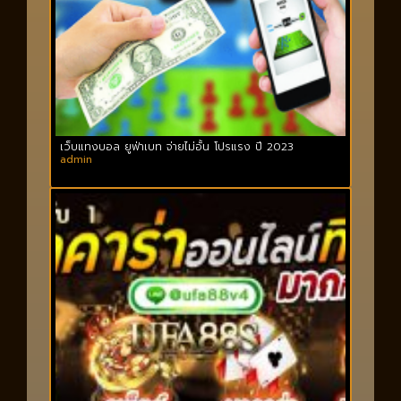
เว็บแทงบอล ยูฟ่าเบท จ่ายไม่อั้น โปรแรง ปี 2023
admin