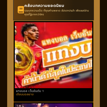
คลังบทความยอดนิยม
รวมบทความเด็ด ที่คุณห้ามพลาด อัปเดทประจำ เพียงแค่อ่าน
คุณก็รู้มากกว่าใคร
แทงบอล เว็บอันดับ 1
เซียนบอลยาง