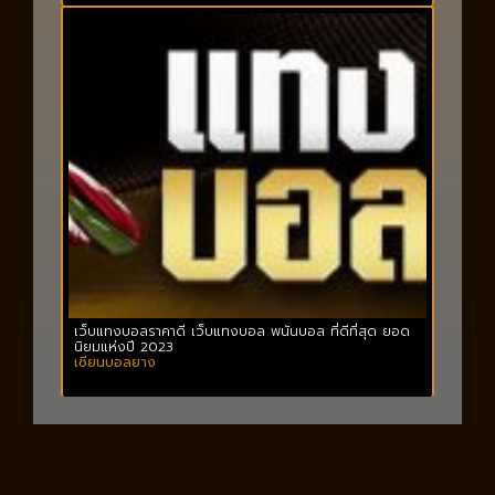
เว็บแทงบอลราคาดี เว็บแทงบอล พนันบอล ที่ดีที่สุด ยอด
นิยมแห่งปี 2023
เซียนบอลยาง