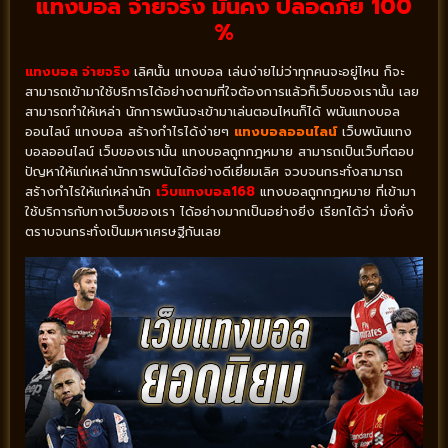
แทงบอล จ่ายจริง มั่นคง ปลอดภัย 100
%
แทงบอล จ่ายจริง
เลิศนั้น แทงบอล เล่นง่ายไม่ว่าทุกคนจะอยู่ไหน ก็จะ
สามารถเข้ามาใช้บริการได้อย่างตามที่ใจต้องการแล้วก็เว็บของเรานั้น เลย
สามารถทำให้เหล่า นักการพนันจะเข้ามาเล่นตอนไหนก็ได้ พนันแทงบอล
ออนไลน์ แทงบอล สร้างกำไรได้ง่ายๆ
แทงบอลออนไลน์
เว็บพนันแทง
บอลออนไลน์ เว็บของเรานั้น แทงบอลถูกกฎหมาย สามารถเป็นเว็บที่ตอบ
ปัญหาให้แก่เหล่านักการพนันได้อย่างดีเยี่ยมเลิศ จวบจนกระทั่งสามารถ
สร้างกำไรให้แก่เหล่านัก
เว็บแทงบอล168
แทงบอลถูกกฎหมาย ที่เข้ามา
ใช้บริการกับทางเว็บของเรา ได้อย่างมากเป็นอย่างยิ่ง เรียกได้ว่า มั่งคั่ง
ตราบจนกระทั่งเป็นมหาเศรษฐีกันเลย