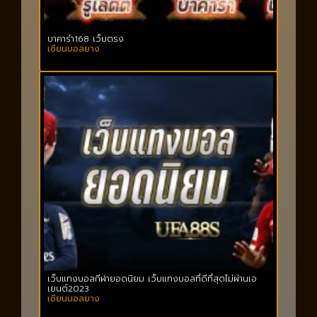
บาคาร่า168 เว็บตรง
เซียนบอลยาง
เว็บแทงบอลกีฬายอดนิยม เว็บแทงบอลที่ดีที่สุดไม่ผ่านเอ
เยนต์2023
เซียนบอลยาง