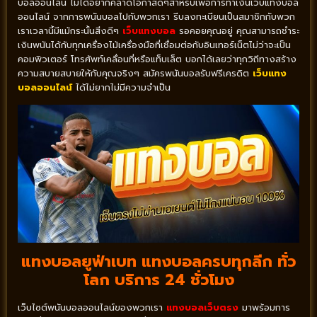
บอลออนไลน์ ไม่ได้อยากคลาดโอกาสดีๆสำหรับเพื่อการทำเงินเว็บแทงบอล
ออนไลน์ จากการพนันบอลไปกับพวกเรา รีบลงทะเบียนเป็นสมาชิกกับพวก
เราเวลานี้มีแม้กระนั้นสิ่งดีๆ
เว็บแทงบอล
รอคอยคุณอยู่ คุณสามารถชำระ
เงินพนันได้กับทุกเครื่องไม้เครื่องมือที่เชื่อมต่อกับอินเทอร์เน็ตไม่ว่าจะเป็น
คอมพิวเตอร์ โทรศัพท์เคลื่อนที่หรือแท็บเล็ต บอกได้เลยว่าทุกวิถีทางสร้าง
ความสบายสบายให้กับคุณจริงๆ สมัครพนันบอลรับฟรีเครดิต
เว็บแทง
บอลออนไลน์
ได้ไม่ยากไม่มีความจำเป็น
แทงบอลยูฟ่าเบท แทงบอลครบทุกลีก ทั่ว
โลก บริการ 24 ชั่วโมง
เว็บไซต์พนันบอลออนไลน์ของพวกเรา
แทงบอลเว็บตรง
มาพร้อมการ