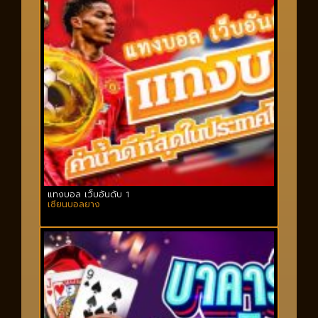
แทงบอล เว็บอันดับ 1
เซียนบอลยาง