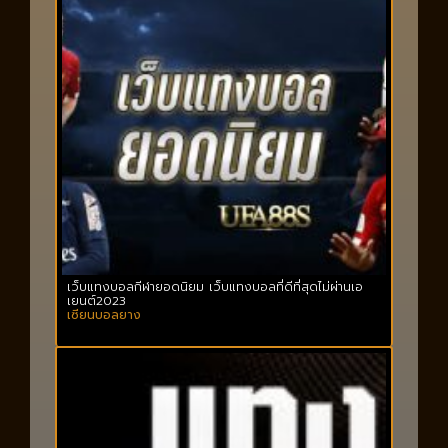
เว็บแทงบอลกีฬายอดนิยม เว็บแทงบอลที่ดีที่สุดไม่ผ่านเอ
เยนต์2023
เซียนบอลยาง