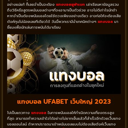
อย่างแน่แท้ ก็เลยจำเป็นจะต้อง
แทงบอลยูฟ่าเบท
เล่าเรียนหาข้อมูลรวม
ถึงวิธีหรือสูตรพนันบอลต่างๆที่จะเอามาเป็นตัวช่วย อาจไม่ดีเท่าไรนักถ้า
หากจำเป็นต้องพนันบอลโดยใช้ดวงเพียงอย่างเดียว อาจก่อให้จะต้องเสีย
ตังค์ทุนไม่น้อยเลยทีเดียวได้ วันนี้พวกเรามีนำเทคนิคต่างๆ
แทงบอล
มา
ชี้แนะเพื่อนักเล่นการพนันได้มาเรียน
แทงบอล UFABET เว็บใหญ่ 2023
ไปเป็นแถวทาง
แทงบอล
ในการพนันบอลให้กำเนิดความเที่ยงตรงสูง
ที่สุด สามารถทำความเข้าใจได้อย่างไม่ยากเย็นแล้วก็สำเร็จอีกด้วยเว็บแทง
บอลออนไลน์ ถ้าหากปรารถนาเข้าพนันบอลแบบไม่ต้องเสียตังค์เว็บแทง