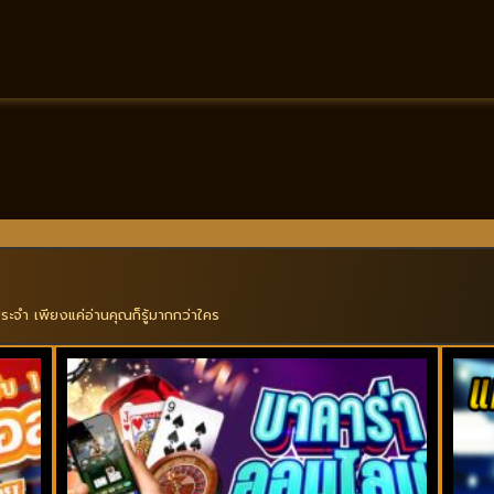
ะจำ เพียงแค่อ่านคุณก็รู้มากกว่าใคร