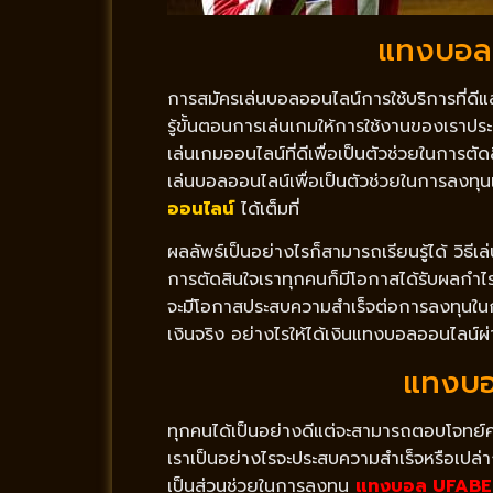
แทงบอลส
การสมัครเล่นบอลออนไลน์การใช้บริการที่ดี
รู้ขั้นตอนการเล่นเกมให้การใช้งานของเราปร
เล่นเกมออนไลน์ที่ดีเพื่อเป็นตัวช่วยในการตั
เล่นบอลออนไลน์เพื่อเป็นตัวช่วยในการลงท
ออนไลน์
ได้เต็มที่
ผลลัพธ์เป็นอย่างไรก็สามารถเรียนรู้ได้ วิธี
การตัดสินใจเราทุกคนก็มีโอกาสได้รับผลกำไ
จะมีโอกาสประสบความสำเร็จต่อการลงทุนในกา
เงินจริง อย่างไรให้ได้เงินแทงบอลออนไลน์
แทงบอล
ทุกคนได้เป็นอย่างดีแต่จะสามารถตอบโจทย์ค
เราเป็นอย่างไรจะประสบความสำเร็จหรือเปล่
เป็นส่วนช่วยในการลงทุน
แทงบอล UFABE