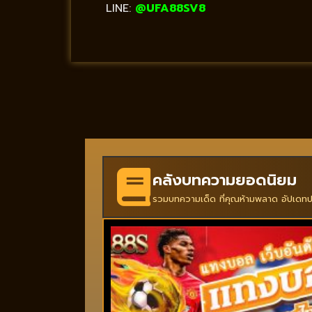
LINE:
@UFA88SV8
คลังบทความยอดนิยม
รวมบทความเด็ด ที่คุณห้ามพลาด อัปเดทปร