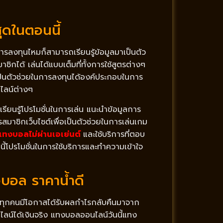
ุดในตอนนี้
รลงทุนไหมก็สามารถเรียนรู้ข้อมูลมาเป็นตัว
กได้ เล่นได้แบบเต็มที่ทั้งการใช้สูตรต่างๆ
เป็นตัวช่วยในการลงทุนได้องค์ประกอบในการ
ไลน์ต่างๆ
ียนรู้โปรโมชั่นในการเล่น แนะนำข้อมูลการ
มาชิกเว็บไซต์เพื่อเป็นตัวช่วยในการเล่นเกม
แทงบอลไม่ผ่านเอเย่นต์
และใช้บริการที่ตอบ
นี้โปรโมชั่นในการใช้บริการและทำความเข้าใจ
งบอล ราคาน้ำดี
ราทุกคนมีโอกาสได้รับผลกำไรกลับคืนมาจาก
นไลน์ได้เงินจริง แทงบอลออนไลน์วันนี้แทง