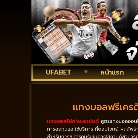
UFABET
หน้าแรก
แทงบอลฟรีเครด
แทงบอลไม่ผ่านเอเย่นต์
สูตรแทงบอลออนไลน
การลงทุนและใช้บริการ ที่ตอบโจทย์ ผลลัพธ์ก
สำหรับการสมัครคนรับในการใช้งานก็สามารถ