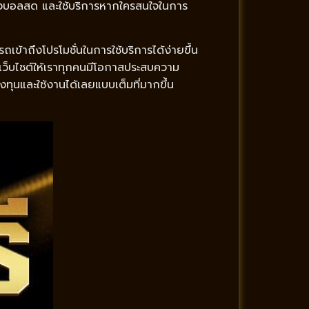
 แทงบอลสด และใช้บริการหากใครสนใจในการ
ข้าถึงโปรโมชั่นในการใช้บริการได้ง่ายขึ้น
ว็บไซต์ให้เราทุกคนมีโอกาสประสบความ
รลงทุนและใช้งานได้เลยแบบเต็มที่มากขึ้น