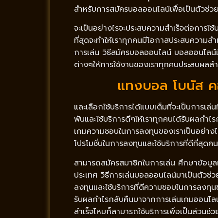
สำหรับการสมัครบอลออนไลน์เพื่อเป็นตัวช่
จะเป็นอย่างไรจะประสบความสำเร็จต่อการใช้บร
ที่สุดจะทำให้เราทุกคนมีโอกาสประสบความสำเ
การเล่น วิธีสมัครบอลออนไลน์ บอลออนไลน์
ต่างๆให้การใช้งานของเราทุกคนประสบผลสำเ
แทงบอล โบนัส 
และเลือกใช้บริการได้แบบเต็มที่จะเป็นการ
พันและใช้บริการดีๆให้เราทุกคนได้รับผลกำ
เกมความชอบในการลงทุนของเราเป็นอย่างไร
โปรโมชั่นในการลงทุนและใช้บริการที่ดีที่ส
สามารถสมัครสมาชิกในการเล่น ศึกษาข้อมูลมา
ประเทศ วิธีการเล่นบอลออนไลน์มาเป็นตัวช
ลงทุนและใช้บริการที่ดีความชอบในการลงทุน
รับผลกำไรกลับคืนมาจากการเล่นเกมออนไลน์เพ
สำเร็จไหมก็สามารถใช้บริการเพื่อเป็นส่วน