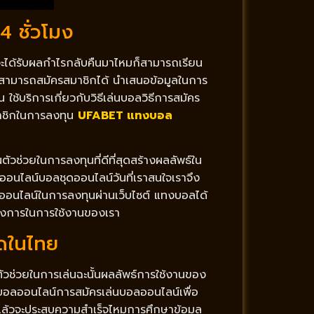
 ชั่วโมง
จะได้รับผลกำไรกลับคืนมาไหมก็สามารถเรียน
งไรสามารถสมัครสมาชิกได้ นำเสนอข้อมูลในการ
 ใช้บริการเกี่ยวกับวิธีเล่นบอลวิธีการสมัคร
มาชิกในการลงทุน
UFABET แทงบอล
ตัวช่วยในการลงทุนที่ดีที่สุดสร้างผลลัพธ์ใน
ออนไลน์บอลชุดออนไลน์วันที่เราสนใจเราจึง
ลออนไลน์ในการลงทุนผ่านเว็บไซต์ แทงบอลได้
้องการในการใช้งานของเรา
ุดในไทย
ัวช่วยในการเล่นฉะนั้นผลลัพธ์การใช้งานของ
นบอลออนไลน์การสมัครเล่นบอลออนไลน์เพื่อ
่นแล้วจะประสบความสำเร็จไหมการศึกษาข้อมูล