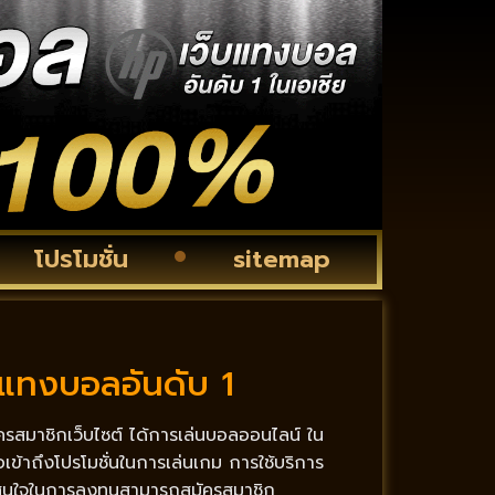
โปรโมชั่น
sitemap
บแทงบอลอันดับ 1
สมาชิกเว็บไซต์ ได้การเล่นบอลออนไลน์ ใน
เข้าถึงโปรโมชั่นในการเล่นเกม การใช้บริการ
ามสนใจในการลงทุนสามารถสมัครสมาชิก