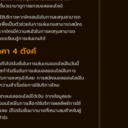
น เดี๋ยวเรามาดูการแทงบอลออนไลน์
รใช้บริการหากใครสนใจในการลงทุนสามารถ
เพื่อเป็นตัวช่วยในการเล่นเกมสามารถสมัคร
การหากใครมีความสนใจในการลงทุนสามารถ
ถเรียนรู้การเล่นเกมได้
คา 4 ตังค์
ึงโปรโมชั่นในการเล่นเกมออนไลน์ในวันนี้
ลกำไรเริ่มต้นการเล่นบอลออนไลน์ในการ
ชิกในการลงทุนได้เลย การสมัครบอลออนไลน์ใน
บความสำเร็จต่อการใช้บริการไหม
กมแทงบอลออนไลน์ได้เงิน จากข้อมูลและ
อนไลน์ในการเลือกใช้บริการผลลัพธ์การใช้
เลย มีโปรโมชั่นมากมายที่เหมาะสมสำหรับผู้
้าใจ