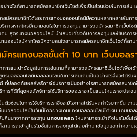
ป็นอย่างไรก็สามารถสมัครสมาชิกเว็บไซต์เพื่อเป็นส่วนช่วยในการเล่
ามารถสมัครสมาชิกได้เลยการแทงบอลออนไลน์มีความหลากหลายในกา
รใช้บริการหากใครมีความสนใจในการลงทุนสามารถสมัครสมาชิกเว็บไซต์
รเล่นเกม สูตรแทงบอลออนไลน์ นำเสนอเกี่ยวกับการลงทุนและใช้บริ
ล่นเกมออนไลน์หากใครมีความสนใจสามารถสมัครสมาชิกเว็บไซต์ก็สามาร
ัครแทงบอลขั้นต่ำ 10 บาท เว็บบอลรา
รแนะนำข้อมูลในการเล่นเกมก็สามารถสมัครสมาชิเว็บไซต์เพื่อเข้าถ
ูตรบอลออนไลน์บอลออนไลน์ในการเล่นเกมเป็นอย่างไรจึงจะได้รับผ
ย่นต์ ที่ปลอดภัยผลลัพธ์การใช้บริการเป็นอย่างไรสามารถสมัครสมา
บริการที่ดีที่สุดผลลัพธ์การใช้บริการของเราจะเป็นแบบไหนเราจะประส
เป็นตัวช่วยในการใช้บริการเราจึงจะมีโอกาสได้รับผลกำไรมากขึ้น เ
เล่นบอลออนไลน์ในวันนี้ได้อย่างเกมแทงบอลออนไลน์ได้เงิน เกมบอลอ
กลับคืนมาจากการลงทุน
แทงบอลสด
ไหมสามารถเข้าถึงโปรโมชั่นได้
สามารถเข้าสู่โปรโมชั่นในการลงทุนได้เลยศึกษาข้อมูลและทำความเข