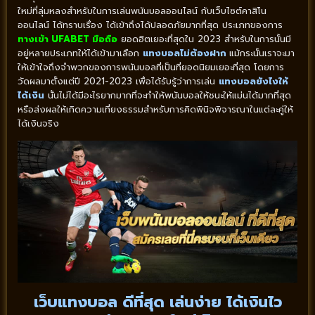
ใหม่ที่ลุ่มหลงสำหรับในการเล่นพนันบอลออนไลน์ กับเว็บไซต์คาสิโน
ออนไลน์ ได้ทราบเรื่อง ได้เข้าถึงได้ปลอดภัยมากที่สุด ประเภทของการ
ทางเข้า UFABET มือถือ
ยอดฮิตเยอะที่สุดใน 2023 สำหรับในการนั้นมี
อยู่หลายประเภทให้ได้เข้ามาเลือก
แทงบอลไม่ต้องฝาก
แม้กระนั้นเราจะมา
ให้เข้าใจถึงจำพวกของการพนันบอลที่เป็นที่ยอดนิยมเยอะที่สุด โดยการ
วัดผลมาตั้งแต่ปี 2021-2023 เพื่อได้รับรู้ว่าการเล่น
แทงบอลยังไงให้
ได้เงิน
นั้นไม่ได้มีอะไรยากมากที่จะทำให้พนันบอลให้ชนะให้แม่นได้มากที่สุด
หรือส่งผลให้เกิดความเที่ยงธรรมสำหรับการคิดพินิจพิจารณาในแต่ละคู่ให้
ได้เงินจริง
เว็บแทงบอล ดีที่สุด เล่นง่าย ได้เงินไว