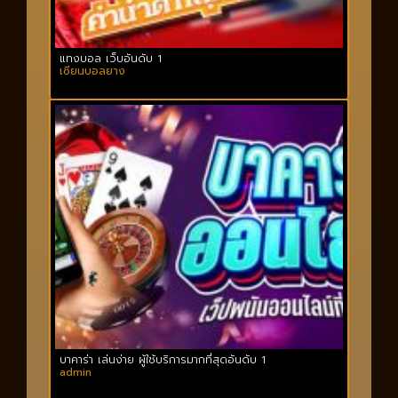
แทงบอล เว็บอันดับ 1
เซียนบอลยาง
บาคาร่า เล่นง่าย ผู้ใช้บริการมากที่สุดอันดับ 1
admin