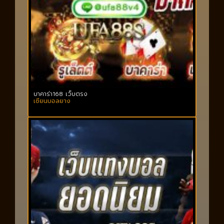
บาคาร่า168 เว็บตรง
เซียนบอลยาง