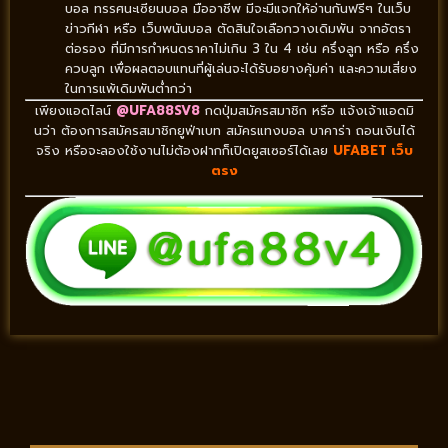
บอล ทรรศนะเซียนบอล มืออาชีพ มีจะมีแจกให้อ่านกันฟรีๆ ในเว็บ
ข่าวกีฬา หรือ เว็บพนันบอล ตัดสินใจเลือกวางเดิมพัน จากอัตรา
ต่อรอง ที่มีการกำหนดราคาไม่เกิน 3 ใน 4 เช่น ครึ่งลูก หรือ ครึ่ง
ควบลูก เพื่อผลตอบแทนที่ผู้เล่นจะได้รับอยางคุ้มค่า และความเสี่ยง
ในการแพ้เดิมพันต่ำกว่า
เพียงแอดไลน์
@UFA88SV8
กดปุ่มสมัครสมาชิก หรือ แจ้งเจ้าแอดมิ
นว่า ต้องการสมัครสมาชิกยูฟ่าเบท สมัครแทงบอล บาคาร่า ถอนเงินได้
จริง หรือจะลองใช้งานไม่ต้องฝากก็เปิดยูสเซอร์ได้เลย
UFABET เว็บ
ตรง