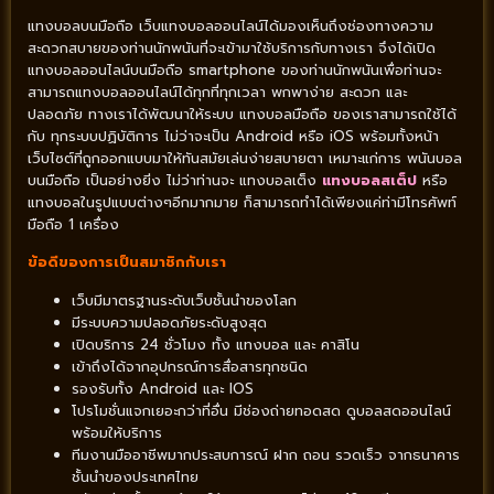
แทงบอลบนมือถือ เว็บแทงบอลออนไลน์ได้มองเห็นถึงช่องทางความ
สะดวกสบายของท่านนักพนันที่จะเข้ามาใช้บริการกับทางเรา จึงได้เปิด
แทงบอลออนไลน์บนมือถือ smartphone ของท่านนักพนันเพื่อท่านจะ
สามารถแทงบอลออนไลน์ได้ทุกที่ทุกเวลา พกพาง่าย สะดวก และ
ปลอดภัย ทางเราได้พัฒนาให้ระบบ แทงบอลมือถือ ของเราสามารถใช้ได้
กับ ทุกระบบปฏิบัติการ ไม่ว่าจะเป็น Android หรือ iOS พร้อมทั้งหน้า
เว็บไซต์ที่ถูกออกแบบมาให้ทันสมัยเล่นง่ายสบายตา เหมาะแก่การ พนันบอล
บนมือถือ เป็นอย่างยิ่ง ไม่ว่าท่านจะ แทงบอลเต็ง
แทงบอลสเต็ป
หรือ
แทงบอลในรูปแบบต่างๆอีกมากมาย ก็สามารถทำได้เพียงแค่ท่ามีโทรศัพท์
มือถือ 1 เครื่อง
ข้อดีของการเป็นสมาชิกกับเรา
เว็บมีมาตรฐานระดับเว็บชั้นนำของโลก
มีระบบความปลอดภัยระดับสูงสุด
เปิดบริการ 24 ชั่วโมง ทั้ง แทงบอล และ คาสิโน
เข้าถึงได้จากอุปกรณ์การสื่อสารทุกชนิด
รองรับทั้ง Android และ IOS
โปรโมชั่นแจกเยอะกว่าที่อื่น มีช่องถ่ายทอดสด ดูบอลสดออนไลน์
พร้อมให้บริการ
ทีมงานมืออาชีพมากประสบการณ์ ฝาก ถอน รวดเร็ว จากธนาคาร
ชั้นนำของประเทศไทย