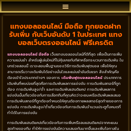
แทงบอลออนไลน์ มือถือ ทุกยอดฝาก
รับเพิ่ม กับ
เว็บอันดับ 1 ในประเทศ แทง
บอลเว็บตรงออนไลน์ ฟรีเครดิต
แทงบอลออนไลน์ มือถือ
เว็บแทงบอลออนไลน์ที่ดีที่สุด เพื่อเป็นการเพิ่ม
ความแม่นยำ สำหรับผู้เล่นใหม่ที่ไม่คุ้นเคยกับกีฬาหรือกระบวนการเดิมพัน ใน
บทช่วยสอนนี้ เราจะสอนพื้นฐานของวิธีการเดิมพันฟุตบอล เพื่อให้คุณ
สามารถเริ่มวางเดิมพันได้อย่างมั่นใจและแม่นยำอันดับแรก สิ่งสำคัญคือ
ต้องเข้าใจประเภทต่างๆ ของการ
เดิมพันฟุตบอลออนไลน์
ประเภทการ
เดิมพันที่พบบ่อยที่สุดคือการเดิมพันผลการแข่งขัน การเดิมพันสกอร์ที่ถูก
ต้อง การเดิมพันสูง/ต่ำ และการเดิมพันแฮนดิแคป การเดิมพันผลการ
แข่งขันนั้นเกี่ยวข้องกับการเลือกทีมที่คุณคิดว่าจะชนะหรือเดิมพันผลเสมอ
การเดิมพันสกอร์ที่ถูกต้องกำหนดให้คุณต้องทายผลสกอร์สุดท้ายของการ
แข่งขัน การเดิมพันสูง/ต่ำเกี่ยวข้องกับการเดิมพันจำนวนประตูทั้งหมดที่
ทำได้ในการแข่งขัน
การเดิมพันแฮนดิแคปเกี่ยวข้องกับการเพิ่มหรือลบแฮนดิแคปจากคะแนน
สุดท้ายของทีม ทำให้การแข่งขันมีความเสมอกันมากขึ้นและเพิ่มโอกาสใน