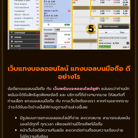
เว็บแทงบอลออนไลน์ แทงบอลบนมือถือ ดี
อย่างไร
ข้อดีแทงบอลบนมือถือ กับ
เว็บพนันบอลออนไลน์ยูฟ่า
แน่นอนว่าท่านนัก
พนันจะได้รับสิทธิสุดพิเศษข้อดี และ บริการที่ดีต่างๆมากมาย ให้สมกับที่
ท่านเลือก แทงบอลบนมือถือ กับ ทางเว็บไซต์ของเรา หากท่านอยากทราบ
ว่าจะได้รับอะไรบ้างนั้นให้ท่านดูตามด้านล่างนี้เลย
มีรูปแบบการแทงบอลออนไลน์ที่ง่าย สะดวกสบาย สามารถเล่นพนัน
บอลได้ทุกที่ ทุกเวลา เพียงแค่ท่านมีโทรศัพท์มือถือ
หน้าเว็บไซต์มีความทันสมัย สะดวกต่อท่านที่ชอบความเรียบง่าย
ไม่มีความซับซ้อน