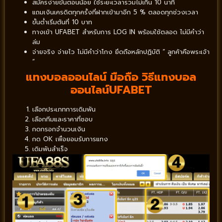
สมัครง่ายขั้นตอนน้อย ใช้ระยะเวลารวมไม่เกิน 10 นาที
แถมเงินเครดิตทุกครั้งที่ฝากเข้ามาอีก 5 % ตลอดทุกช่วงเวลา
ขั้นต่ำเริ่มต้นที่ 10 บาท
ทางเข้า UFABET สำหรับการ LOG IN พร้อมใช้ตลอด ไม่มีคำว่า
ล่ม
จ่ายจริง จ่ายไว ไม่มีคำว่าโกง ยึดถือหลักปฏิบัติ ” ลูกค้าคือพระเจ้า
“
แทงบอลออนไลน์ มือถือ วิธีแทงบอล
ออนไลน์UFABET
เลือกประเภทการเดิมพัน
เลือกทีมและราคาที่ชอบ
กดกรอกจำนวนเงิน
กด OK เพื่อยอมรับการแทง
เดิมพันสำเร็จ