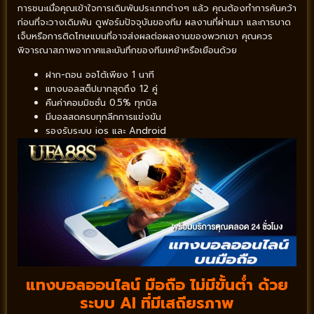
การชนะเมื่อคุณเข้าใจการเดิมพันประเภทต่างๆ แล้ว คุณต้องทำการค้นคว้า
ก่อนที่จะวางเดิมพัน ดูฟอร์มปัจจุบันของทีม ผลงานที่ผ่านมา และการบาด
เจ็บหรือการติดโทษแบนที่อาจส่งผลต่อผลงานของพวกเขา คุณควร
พิจารณาสภาพอากาศและบันทึกของทีมเหย้าหรือเยือนด้วย
ฝาก-ถอน ออโต้เพียง 1 นาที
แทงบอลสต็ปมากสุดถึง 12 คู่
คืนค่าคอมมิชชั่น 0.5% ทุกบิล
มีบอลสดครบทุกลีกการแข่งขัน
รองรับระบบ ios และ Android
แทงบอลออนไลน์ มือถือ ไม่มีขั้นต่ำ ด้วย
ระบบ AI ที่มีเสถียรภาพ