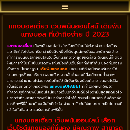
แทงบอลเดี่ยว เว็บพนันออนไลน์ เดิมพัน
แทงบอล ที่เข้าถึงง่าย ปี 2023
แทงบอลเดี่ยว
เว็บพนันออนไลน์ สำหรับหน้าใหม่ไม่ต้องฝาก แค่สมัคร
สมาชิกก็รับไปเลย เรียกว่าเป็นสิ่งหนึ่งที่ดึงดูดนักพนันบอลหน้าใหม่เข้ามา
ทำการพนันบนโลกออนไลน์ในเว็บที่เรียกได้ว่าสุดยอดที่สุด ในตอนนี้ก็ได้จัด
ให้มีการทำโปรโมชั่นเครดิตฟรีที่เหมือนกับเว็บอื่นๆที่เค้าทำกัน ของที่แท้จริง
คือความมีมาตรฐาน
เดินพันแทงบอล
และระบบที่ทันสมัยรองรับการใช้
งานคนทุกชั้นชนจริงๆ เพราะเนื่องจากขั้นต่ำของที่นี่จะมีความต่ำมากๆ
สามารถเข้ามาเล่นได้อย่างเต็มที่แม้ว่ามีเงินเพียงน้อยก็สามารถเล่นได้ถือ
เป็นเรื่องที่ดีกว่าเครดิตฟรี
แทงบอลUFABET
ที่ทำไว้ให้หน้าใหม่ได้
ทำความรู้จักกับพนันออนไลน์อย่างเว็บเราว่ามันดียังไงว่ามันสุดยอดยังไง
มากกว่าที่จะเอาเครดิตฟรีนั้นมาล่อตาล่อใจให้เข้ามาเป็นสมาชิก จึงต้องจัด
เครดิตฟรีนี้ขึ้นมาด้วยเงินไขที่ทำกัน ง่าย ๆ รับกันไปแบบง่ายๆเป็นไปตามที่
เข้าใจกันคือสามารถรับเครดิตฟรีนั้น
แทงบอลเดี่ยว เว็บพนันออนไลน์ เลือก
เว็บไซต์แทงบอลที่มั่นคง มีคุณภาพ สามารถ