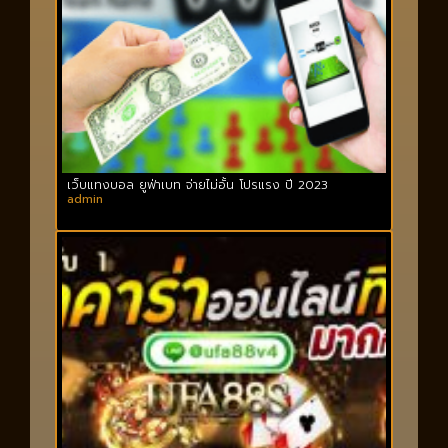
เว็บแทงบอล ยูฟ่าเบท จ่ายไม่อั้น โปรแรง ปี 2023
admin