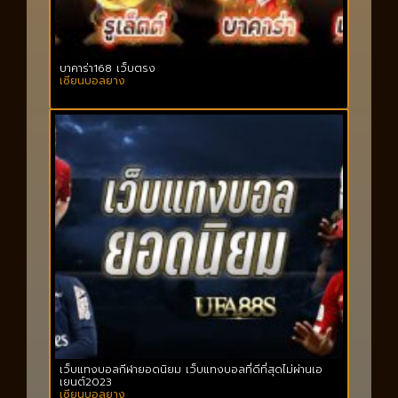
บาคาร่า168 เว็บตรง
เซียนบอลยาง
เว็บแทงบอลกีฬายอดนิยม เว็บแทงบอลที่ดีที่สุดไม่ผ่านเอ
เยนต์2023
เซียนบอลยาง