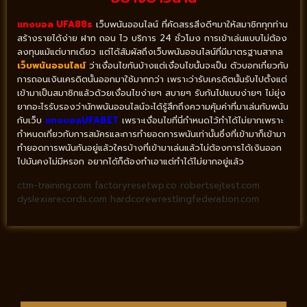
แทงบอล UFA88s
เว็บพนันออนไลน์ ที่คัดสรรสิ่งดีๆมาให้สมาชิกทุกท่าน
สร้างรายได้ง่าย ฝาก ถอน ไว บริการ 24 ชั่วโมง การเข้าเล่นแบบไม่ต้อง
ลงทุนแม้แต่บาทเดียว แต่ได้สัมผัสถึงเว็บพนันออนไลน์ที่มีมาตรฐานสากล
เว็บพนันออนไลน์
ว่าเงื่อนไขกันบ้างแต่เงื่อนไขนั้นจะเป็น ตัวบอกเกี่ยวกับ
การถอนเงินเครดิตนั้นออกมาใช้มากกว่า เพราะว่ารับเครดิตนั้นรับไปตั้งแต่
เข้ามาเป็นสมาชิกแล้วด้วยเงื่อนไขง่ายๆ สบายๆ รับกันไปแบบง่ายๆ ไม่ยุ่ง
ยากอะไรรับรองว่านักพนันออนไลน์จะได้รู้สึกถึงความคุ้มค่าที่มาเล่นกับพนัน
กับเว็บ
แทงบอลUFABET
เพราะเงื่อนไขที่นี่กำหนดไว้ทำได้ไม่ยากเพราะ
กำหนดเกี่ยวกับการสมัครและการทำยอดการพนันเท่านั้นซึ่งที่เข้ามาก็เข้ามา
ทำยอดการพนันกันอยู่แล้วใครบ้างที่เข้ามาเล่นแล้วไม่ต้องการได้เงินออก
ไปมันคงไม่มีหรอก อยากได้ก็ต้องทำเอาแต่ทำได้ไม่ยากอยู่แล้ว
ctm-training.com
factoryresetwp.co
robertsejtest.com
dyslexiarecords.com
hardcorewrestlingfederation.com