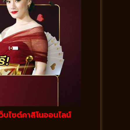
ว็บไซต์คาสิโนออนไลน์