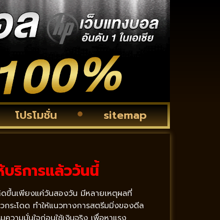
โปรโมชั่น
sitemap
บริการแล้ววันนี้
กิดขึ้นเพียงแค่วันสองวัน มีหลายเหตุผลที่
้าวกระโดด ทำให้แนวทางการสตรีมมิ่งของดีล
ความมั่นใจก่อนใช้เงินจริง เพื่อหาแรง