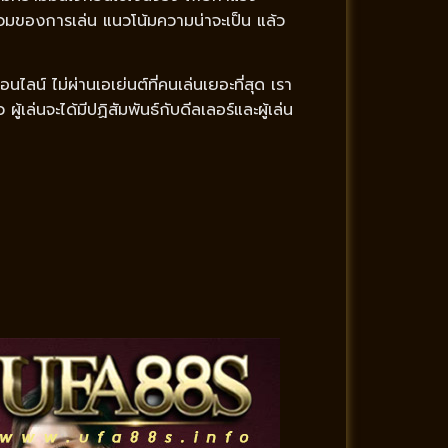
วมของการเล่น แนวโน้มความน่าจะเป็น แล้ว
ลน์ ไม่ผ่านเอเย่นต์ที่คนเล่นเยอะที่สุด เรา
เล่นจะได้มีปฏิสัมพันธ์กับดีลเลอร์และผู้เล่น