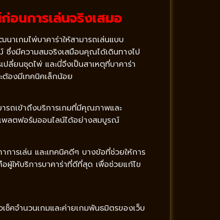
์ก่อนการเล่นจริงเสมอ
รพัฒนาเกมไพ่บาคาร่าให้สามารถเล่นแบบ
ซึ่งมีความสมจริงเสมือนคุณได้เดินทางไป
่ยนชุดไพ่ และนี่จึงเป็นสาเหตุที่บาคาร่า
ะต้องมีเทคนิคเล็กน้อย
มารถเข้าถึงบริการเกมที่มีคุณภาพและ
ละแพลตฟอร์มออนไลน์ได้อย่างสมบูรณ์
กาการเล่น และเทคนิคดีๆ บางข้อที่ช่วยให้การ
ห้บริการบาคาร่าที่ดีที่สุด เพื่อช่วยแก้ไข
รวจเช็คจำนวนเกมและค่ายเกมพันธมิตรของเว็บ