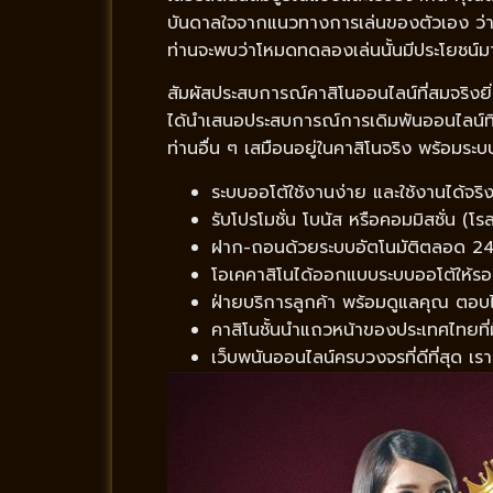
บันดาลใจจากแนวทางการเล่นของตัวเอง ว่าจะ
ท่านจะพบว่าโหมดทดลองเล่นนั้นมีประโยชน์
สัมผัสประสบการณ์คาสิโนออนไลน์ที่สมจริงยิ่ง
ได้นำเสนอประสบการณ์การเดิมพันออนไลน์ที่สมจร
ท่านอื่น ๆ เสมือนอยู่ในคาสิโนจริง พร้อมระบบ
ระบบออโต้ใช้งานง่าย และใช้งานได้จริง
รับโปรโมชั่น โบนัส หรือคอมมิสชั่น (โร
ฝาก-ถอนด้วยระบบอัตโนมัติตลอด 24
โอเคคาสิโนได้ออกแบบระบบออโต้ให้รอง
ฝ่ายบริการลูกค้า พร้อมดูแลคุณ ตอบ
คาสิโนชั้นนำแถวหน้าของประเทศไทยที่ม
เว็บพนันออนไลน์ครบวงจรที่ดีที่สุด เ