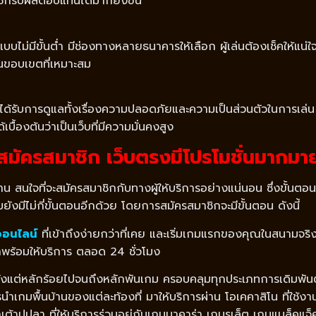
ชิกรับผลตอบแทนได้มากยิ่งขึ้น
ม่มีขั้นต่ำ มีช่องทางหลายธนาคารให้เลือก ผู้เล่นต้องเช็คให้แน่
ในขอบเขตที่เหมาะสม
ด้รับการดูแลทั้งเรื่องความปลอดภัยและความเป็นส่วนตัวในการเล่น ถ้า
บื้องต้นว่าเป็นเว็บที่มีความมั่นคงสูง
สมัครสมาชิก เว็บตรงมีโปรโมชั่นมากมา
่าน สนใจที่จะสมัครสมาชิกกับทางผู้ให้บริการอย่างแน่นอน ซึ่งขั้นตอน
มีไม่กี่ขั้นตอนอีกด้วย โดยการสมัครสมาชิกจะมีขั้นตอน ดังนี้
ออนไลน์
ที่เข้าถึงง่ายกว่าที่เคย และเริ่มเกมแรกของคุณในสนามจริงได
พร้อมให้บริการ ตลอด 24 ชั่วโมง
งแต่หลักร้อยไปจนถึงหลักพันเกม ครอบคลุมทุกประเภทการเดิมพันตั
นำเกมพื้นบ้านของแต่ละท้องที่ มาให้บริการผ่าน โอเคคาสิโน ที่ใช้งาน
ต้าปูปลา ที่ให้บริการร่วมอยู่กับเกมบาคาร่า เกมรูเล็ต เกมแบล็คแจ็