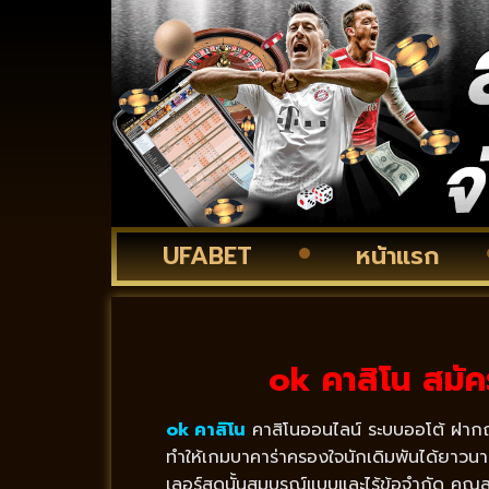
UFABET
หน้าแรก
ok คาสิโน สมัคร
ok คาสิโน
คาสิโนออนไลน์ ระบบออโต้ ฝากถ
ทำให้เกมบาคาร่าครองใจนักเดิมพันได้ยาวน
เลอร์สดนั้นสมบูรณ์แบบและไร้ข้อจำกัด คุณสา