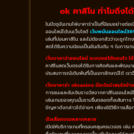
ok คาสิโน ทำไมถึงได
ในปัจจุบันเกมไพ่บาคาร่าเป็นที่นิยมอย่างต่
ออนไลน์ได้บนเว็บไซต์
เว็บพนันออนไลน์3
เล่นที่บ่อนคาสิโน และไม่ต้องกลัวว่าจะถูกโ
สดได้รับความนิยมเป็นอันดับต้น ๆ ในการเกม
เว็บบาคาร่าออนไลน์ ระบบออโต้ถอนไว ใช
คาสิโนสดเว็บตรงได้รับการคิดค้นและพัฒนามา
ประสบการณ์เดิมพันที่เป็นเอกลักษณ์ได้ เรา
เว็บบาคาร่า okcasino มีอะไรน่าสนใจบ้าง
การชนะและรับเงินรางวัลจากคาสิโนออนไลน์ไม่
เล่นเกมของคุณนั้นราบรื่นตลอดทั้งเส้นทาง โด
ปัญหาดังกล่าวได้ง่ายๆ เพียงใช้วิธีการเลือกเ
ตัวเลือกเกมหลากหลาย
เปิดให้บริการเกมที่ครอบคลุมครบวงจร เช่น