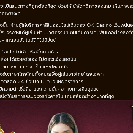
เป็นแนวทางที่ถูกต้องที่สุด ช่วยให้เข้าใจกติกาของเกม เห็นภาพร
มากเพียงใด
ขึ้น ผ่านผู้ให้บริการคาสิโนออนไลน์เว็บตรง OK Casino เว็บพนันออนไ
ิงให้แก่ผู้เล่น ผ่านนวัตกรรมที่เติมเต็มการเดิมพันได้อย่างลงตัว ผู้
ฝากถอนอัตโนมัติที่ไม่มีขั้นต่ำ
 โอนไว ได้เงินจริงยิ่งกว่าใคร
ลลิ่ง) ได้ด้วยตัวเอง ไม่ต้องแจ้งแอดมิน
 ชม. สะดวก รวดเร็ว และปลอดภัย
รับภาษาไทยใหม่ทั้งหมดเพื่อผู้เล่นชาวไทยโดยเฉพาะ
ไวตลอด 24 ชั่วโมง ไม่เว้นวันหยุดราชการ
ีความน่าเชื่อถือ และความมั่นคงทางการเงินสูงสุด
ราเปิดให้บริการครบวงจรทั้งคาสิโน เกมสล็อตต่างๆมากที่สุด