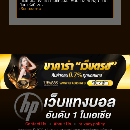
เว็บแทงบอลราคาดี เว็บแทงบอล พนันบอล ที่ดีที่สุด ยอด
นิยมแห่งปี 2023
เซียนบอลยาง
Contact Us
About Us
privacy policy
copyright © 2022 all rights reserved
www.handphones.info.com