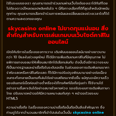
ใช้ในระบบของเรา คุณสามารถเข้าร่วมเกมผ่านเว็บไซต์ของเราได้ทันทีโดย
ไม่ต้องดาวน์โหลดแอปพลิเคชันใด ๆ นี่คือทางเลือกที่ดีที่สุดสำหรับนักพนัน
ทุกท่าน คุณสามารถเลือกเข้าร่วมการพนันและเปลี่ยนแปลงช่วงเวลาใดก็ได้
ตามความสะดวกของคุณ
skycasino online ไม่ขาดทุนแน่นอน สิ่ง
สำคัญสำหรับการเล่นเกมบนเว็บไซต์คาสิโน
ออนไลน์
เปิดให้บริการในเรื่องของการวาง เดิมพันบอลออนไลน์มาอย่างยาวนาน
กว่า 10 ปีและในช่วงยุคใหม่ ก็ได้มีการเพิ่มเติมเกมคาสิโนที่มีคุณภาพ ไม่
แพ้การแทงบอลมาให้เพื่อนสมาชิกได้เลือกเล่นกัน ดังนั้นจึงมีการวางระบบ
ที่เป็นมาตรฐานและน่าเชื่อถือในระดับเอเชีย ในส่วนของการเดิมพันเกมบาคา
ร่าห้องสดหรือคาสิโนห้องสด ก็ได้มีการปรับปรุงพัฒนามาอย่างต่อเนื่อง
จนกระทั่งกลายเป็นเกมที่เล่นได้อย่างเสถียรมากยิ่งขึ้น แม้คุณจะมีความเร็ว
ของอินเทอร์เน็ตค่อนข้างต่ำหรือจะใช้โทรศัพท์มือถือรุ่นเก่า ก็ใช้งานได้
อย่างราบรื่นหาเงินได้อย่างสบายใจหายห่วง รองรับระบบการเดิมพันภาษา
ไทย ปรับขนาดหน้าจอให้มีความเหมาะสมกับทุก ๆ หน้าจอด้วยระบบ
HTML5
ความน่าเชื่อถือ ในเรื่องของความน่าเชื่อถือนั้นถือเป็นสิ่งสำคัญมาก ซึ่ง
ท่านดูได้จากจำนวนสมาชิกที่เข้าไปเล่นในเว็บนั้น
skycasino online