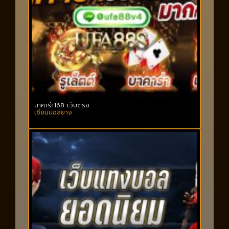
บาคาร่า168 เว็บตรง
เซียนบอลยาง