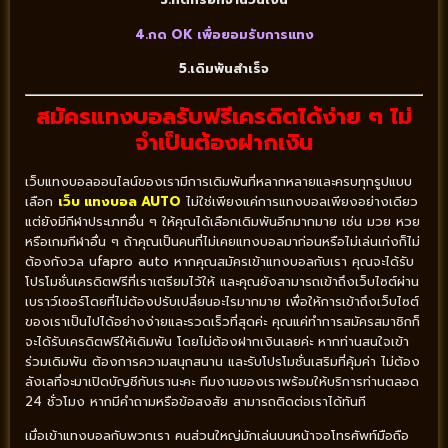
4.กด OK เพื่อยอมรับการแทง
5.เดิมพันสำเร็จ
สมัครแทงบอลรับฟรีเครดิตได้ง่าย ๆ ไม่
จำเป็นต้องฝากเงิน
เว็บแทงบอลออนไลน์ของเรามีการเดิมพันที่หลากหลายและครบทุกรูปแบบ
เลือก
เว็บ แทงบอล AUTO
ไม่ใช่เพียงแค่การแทงบอลเพียงอย่างเดียว
แต่ยังมีกีฬาประเภทอื่น ๆ ให้คุณได้เลือกเดิมพันอีกมากมาย เช่น มวย หวย
หรือเกมกีฬาอื่น ๆ ถ้าคุณเป็นคนที่ไม่เคยแทงบอลมาก่อนหรือไม่เล่นเก่งก็ไม่
ต้องกังวล ufapro auto หากคุณสมัครเข้าแทงบอลกับเรา คุณจะได้รับ
โปรโมชั่นเครดิตฟรีที่เราเตรียมไว้ให้ และคุณยังสามารถเข้าถึงเว็บไซต์ผ่าน
เบราว์เซอร์โดยที่ไม่ต้องปรับเปลี่ยนอะไรมากมาย เพื่อให้การเข้าถึงเว็บไซต์
ของเราเป็นไปได้อย่างง่ายและรวดเร็วที่สุดค่ะ คุณแค่ทำการสมัครสมาชิกก็
จะได้รับเครดิตฟรีให้เดิมพัน โดยไม่ต้องฝากเงินเลยค่ะ หากท่านสนใจเข้า
ร่วมเดิมพัน ต้องการความสนุกสนาน และรับโปรโมชั่นเสริมที่คุ้มค่า ไม่ต้อง
ลังเลที่จะมาเปิดบัญชีกับเรานะคะ ทีมงานของเราพร้อมให้บริการท่านตลอด
24 ชั่วโมง หากมีคำถามหรือข้อสงสัย สามารถติดต่อเราได้ทันที
เมื่อเข้าแทงบอลกับพวกเรา คนส่วนใหญ่มักเล่นบนหน้าจอโทรศัพท์มือถือ