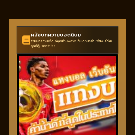
คลังบทความยอดนิยม
รวมบทความเด็ด ที่คุณห้ามพลาด อัปเดทประจำ เพียงแค่อ่าน
คุณก็รู้มากกว่าใคร