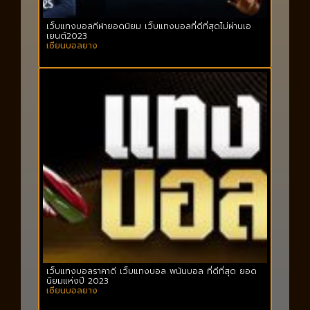
เว็บแทงบอลกีฬายอดนิยม เว็บแทงบอลที่ดีที่สุดไม่ผ่านเอ
เยนต์2023
เซียนบอลยาง
เว็บแทงบอลราคาดี เว็บแทงบอล พนันบอล ที่ดีที่สุด ยอด
นิยมแห่งปี 2023
เซียนบอลยาง