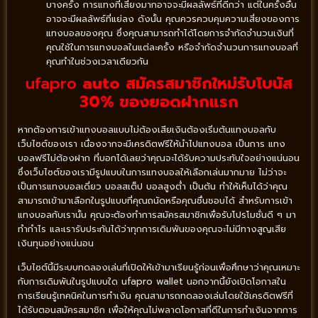
บางครั้ง การแทงที่เสี่ยงมากอาจจะมีผลลัพธ์ที่ดีกว่า แต่ในครั้งอื่น
อาจจะมีผลลัพธ์ที่แย่ลง ดังนั้น คุณควรควบคุมความเสี่ยงของการ
แทงบอลของคุณ ซึ่งคุณสามารถทำได้โดยการจำกัดจำนวนเงินที่
คุณใช้ในการแทงบอลในแต่ละครั้ง หรือจำกัดจำนวนการแทงบอลที่
คุณทำในช่วงเวลาเดียวกัน
ufapro
auto
สมัครสมาชิกใหม่รับโบนัส
30% ของยอดฝากแรก
หากต้องการเข้าแทงบอลแบบไม่ต้องเสียเงินต้องเริ่มต้นแทงบอลกับ
เว็บไซต์ของเรา เนื่องจากจะมีเครดิตฟรีให้นำไปแทงบอล เป็นการ แทง
บอลฟรีไม่ต้องฝาก ที่บอกได้เลยว่าคุณจะได้รับความประทับใจอย่างแน่นอน
ซึ่งเว็บไซต์ของเรามีรูปแบบในการแทงบอลให้เลือกเล่นมากมาย ไม่ว่าจะ
เป็นการแทงบอลเดี่ยว บอลสเต็ป บอลสูงต่ำ เป็นต้น ทำให้เห็นได้ว่าคุณ
สามารถเข้ามาเลือกในรูปแบบที่คุณถนัดหรือคุณชื่นชอบได้ สำหรับการเข้า
แทงบอลกับเรานั้น คุณจะต้องทำการสมัครสมาชิกเพื่อรับโปรโมชั่นดี ๆ มา
ทำกำไร และเรารับประกันได้ว่าทุกการเดิมพันของคุณจะไม่มีทางสูญเสีย
เงินทุนอย่างแน่นอน
เว็บไซต์นี้มีระบบทดลองเล่นที่เปิดให้เข้ามาเรียนรู้ก่อนเพื่อศึกษาว่าคุณเหมาะ
กับการเดิมพันในรูปแบบใด ufapro wallet นอกจากนี้ยังเปิดโอกาสใน
การเรียนรู้เทคนิคในการทำเงิน คุณสามารถทดลองเล่นโดยใช้เครดิตฟรีที่
ได้รับตอนสมัครสมาชิก เพื่อให้คุณไม่พลาดโอกาสที่ดีในการทำเงินจากการ