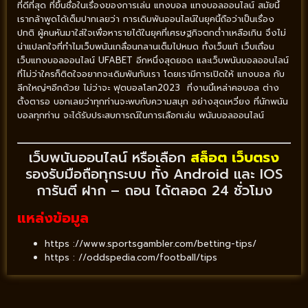
ที่ดีที่สุด ที่ขึ้นชื่อในเรื่องของการเล่น แทงบอล แทงบอลออนไลน์ สมัยนี้
เรากล้าพูดได้เต็มปากเลยว่า การเดิมพันออนไลน์ในยุคนี้ถือว่าเป็นเรื่อง
ปกติ ผู้คนหันมาใส่ใจเพื่อหารายได้ในยุคที่เศรษฐกิจตกต่ําาเหลือเกิน จึงไม่
น่าแปลกใจที่ทําไมเว็บพนันเกลื่อนกลานเต็มไปหมด ทั้งเว็บแท้ เว็บเถื่อน
เว็บแทงบอลออนไลน์ UFABET อีกหนึ่งสุดยอด และเว็บพนันบอลออนไลน์
ที่ไม่ว่าใครก็ติดใจอยากจะเดิมพันกับเรา โดยเรามีการเปิดให้ แทงบอล กับ
ลีกใหญ่ๆอีกด้วย ไม่ว่าจะ ฟุตบอลโลก2023 ที่งานนี้เหล่าคอบอล ต่าง
ตั้งตารอ บอกเลยว่าทุกท่านจะพบกับความสนุก อย่างสุดเหวี่ยง ที่นักพนัน
บอลทุกท่าน จะได้รับประสบการณ์ในการเลือกเล่น พนันบอลออนไลน์
เว็บพนันออนไลน์ หรือเลือก
สล็อต เว็บตรง
รองรับมือถือทุกระบบ ทั้ง Android และ IOS
การันตี ฝาก – ถอน ได้ตลอด 24 ชั่วโมง
แหล่งข้อมูล
https ://www.sportsgambler.com/betting-tips/
https : //oddspedia.com/football/tips