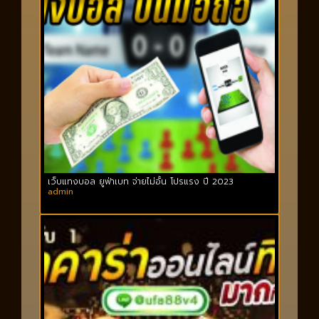
เว็บแทงบอล ยูฟ่าเบท จ่ายไม่อั้น โปรแรง ปี 2023
admin