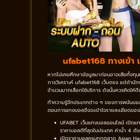
ufabet168 ทางเข้า 
หากไม่เคยศึกษาข้อมูลมาก่อนอาจเสียทั้งทุน
การวิเคราะห์ ufabet168 เว็บตรง แต่ถ้านักพน
จำนวนมากเลือกใช้บริการ ดังนั้นควรคิดให้ดี
ทำความรู้จักประเภทต่าง ๆ ของการพนันบอล
ตอนการแทงบอลจึงจะเข้าใจรายละเอียดของการ
UFABET เว็บแทงบอลออนไลน์ เปิดแทง
ราคาบอลดีที่สุดในประเทศ​ ค่าน้ำ 4 ต
เปิดราคาบอลครบทุกตลาด Asian Handic