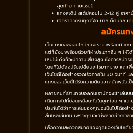
สุดท้าย ทายแชมป์
แทงสเต็ป สเต็ปคอมโบ 2-12 คู่ ราคาน้ำ
เปิดราคาครบทุกกีฬา บาสเก็ตบอล เทน
สมัครแทง
เว็บแทงบอลออนไลน์ของเรามาพร้อมด้วยการเ
แต่ก็ยังมาพร้อมด้วยกีฬาประเภทอื่น ๆ ให้ไ
เล่นไม่เก่งก็จะมีความเสี่ยงสูง ซึ่งการสมัครเ
โดยที่ไม่ต้องปรับเปลี่ยนอะไรมากมาย และเพ
เว็บไซต์ได้อย่างรวดเร็วภายใน 30 วินาที แ
แทงบอลเว็บนี้ได้รับความนิยมจากนักพนันเป็
หลายคนที่เข้าแทงบอลกับเรามักจะเข้าเล่นบ
เดินทางไปที่บ่อนเหมือนกับในยุคก่อน ๆ และยังเ
ประกันได้ว่าการเล่นของคุณจะเป็นไปได้อย่าง
ลื่นไหลเช่นกัน เพราะคุณจะไม่พลาดช่วงเวล
เพื่อความสะดวกสบายของคุณเองเว็บไซต์ของ