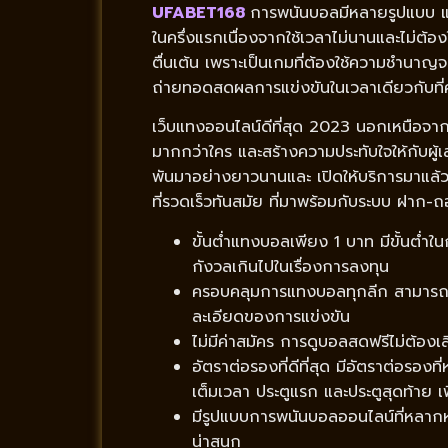
UFABET168
การพนันบอลมีหลายรูปแบบ แต่
ในครึ่งแรกเนื่องจากใช้เวลาไม่นานและไม่ต้อ
ตื่นเต้น เพราะเป็นเกมที่ต้องใช้ความชำนาญจน
ถ่ายทอดสดผลการแข่งขันในเวลาเดียวกับที่ค
เว็บแทงออนไลน์ดีที่สุด 2023 นอกเหนือจา
มากกว่าใคร และสร้างความประทับใจให้กับผู้เล
พันมาอย่างยาวนานและ เปิดให้บริการมาแล้วกว
ที่รวดเร็วทันสมัย ที่มาพร้อมกับระบบ ฝาก-ถ
ขั้นต่ำแทงบอลเพียง 1 บาท มีขั้นต่ำใ
กังวลเกินไปในเรื่องการลงทุน
ครอบคลุมการแทงบอลทุกลีก สามารถแท
ละเอียดของการแข่งขัน
ไม่มีค่าสมัคร การดูบอลสดฟรีไม่ต้องเ
อัตราต่อรองที่ดีที่สุด มีอัตราต่อร
เต็มเวลา ประตูแรก และประตูสุดท้าย 
มีรูปแบบการพนันบอลออนไลน์ที่หลากห
น่าสนุก