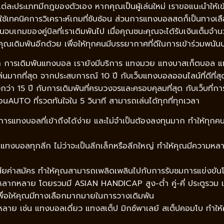
ละประเภทมีกฎของตัวเอง หากคุณเป็นผู้เล่นใหม่ เราขอแนะนำให้เข
งใช้เทคนิคการวิเคราะห์เกมที่ซับซ้อน ส่วนการแทงบอลสดก็เป็นทางเล
จบเกมของคู่บิลที่เราเดิมพันไป เมื่อคุณชนะคุณจะได้รับเงินเต็มจำน
ุณเดิมพันอีกด้วย เพื่อให้ทุกคนมีบรรยากาศที่ดีในการเข้าร่วมพน
ก การเดิมพันแทงบอล เรายังมีบริการ แทงมวย แทงบาสเก็ตบอล แทง
่นมากที่สุด จากประสบการณ์ 10 ปี กับเว็บแทงบอลออนไลน์ที่ดีที่สุด 
่า 15 ปี กับการเดิมพันที่ครบวงจรและครอบคุลมที่สุด กับเว็บที่กา
อนAUTO ที่รวดทันใจใน 5 วินาที สามารถเล่นได้ทุกที่ทุกเวลา
นการแทงบอลที่เข้าถึงได้ง่าย และไม่จำเป็นต้องลงทุนมาก ทำให้ทุก
งบอลทุกลีก ไม่ว่าจะเป็นลีกเล็กหรือลีกใหญ่ ทำให้คุณมีความ
สียค่าสมัคร ทำให้คุณสามารถเพลิดเพลินไปกับการรับชมการแข่งขันโดยไ
องที่หลากหลาย โดยรวมมี ASIAN HANDICAP สูง-ต่ำ คู่-คี่ ประตูรว
เพื่อให้คุณมีทางเลือกมากมายในการวางเดิมพัน
ลาย เช่น แทงบอลเดี่ยว แทงสเต็ป มิกซ์พาเลย์ สเต็ปคอมโบ ทำให