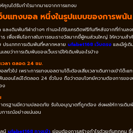
 ทำให้คุณได้รับกำไรมากมายจากการแทงบ
็บแทงบอล หนึ่งในรูปแบบของการพนัน ที่
ละเดิมพันกีฬาต่างๆ ท่านจะได้รับเครดิตฟรีทันทีหลังจากที่ท่านลง
าร เพื่อเพิ่มโอกาสในการชนะรางวัลมากขึ้ผู้คนส่วนใหญ่ ให้ความสำ
้วย ประเภทการเดิมพันที่หลากหลาย
ufabet168 เว็บตรง
และมีคู่เดิ
เลยว่าการเดิมพันของเว็บเรามีให้เดิมพันอะไรบ้าง
ุกเวลา ตลอด 24 ชม.
บอลทั่วไป เพราะการแทงบอลตามโต๊ะต้องเสียเวลาเดินทางเข้าโต๊
มพันออนไลน์ได้ตลอด 24 ชั่วโมง ถือว่าตอบโจทย์ความต้องการของนั
เอง
น
ด้มาตรฐานมีความปลอดภัย รับใบอนุญาตที่ถูกต้อง ส่งผลให้การเ
ระสบการณ์อย่างแน่นอน
ไลน์
ufabet168 ทางเข้า
ย่อมต้องการสร้างกำไรด้วยกันทุกคน ซึ่งจ