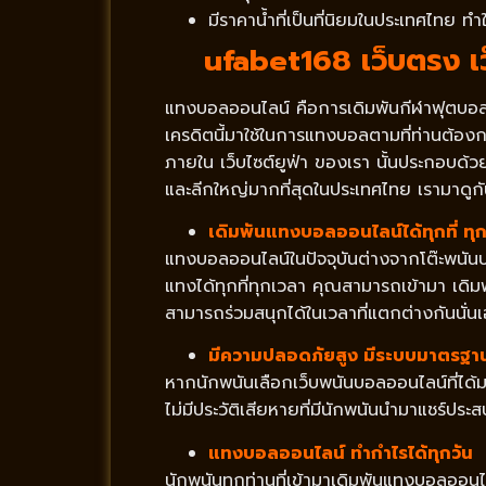
มีราคาน้ำที่เป็นที่นิยมในประเทศไทย
ufabet168 เว็บตรง เว
แทงบอลออนไลน์ คือการเดิมพันกีฬาฟุตบอล แ
เครดิตนี้มาใช้ในการแทงบอลตามที่ท่านต้องก
ภายใน เว็บไซต์ยูฟ่า ของเรา นั้นประกอบด
และลีกใหญ่มากที่สุดในประเทศไทย เรามาดูกัน
เดิมพันแทงบอลออนไลน์ได้ทุกที่ ท
แทงบอลออนไลน์ในปัจจุบันต่างจากโต๊ะพนัน
แทงได้ทุกที่ทุกเวลา คุณสามารถเข้ามา เดิ
สามารถร่วมสนุกได้ในเวลาที่แตกต่างกันนั่น
มีความปลอดภัยสูง มีระบบมาตรฐา
หากนักพนันเลือกเว็บพนันบอลออนไลน์ที่ไ
ไม่มีประวัติเสียหายที่มีนักพนันนำมาแชร์ป
แทงบอลออนไลน์ ทำกำไรได้ทุกวัน
นักพนันทุกท่านที่เข้ามาเดิมพันแทงบอลออน