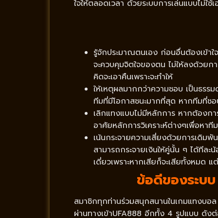
ใจให้ตลอดเวลา ด้วยระบบการเล่นแบบไม่ใช้เอเย
รู้จักประมาณตนเอง ก่อนอื่นต้องเข้าใ
จะควบคุมจิตใจของตน ไม่ให้ลงด้วยการต
คิดจะเอาคืนเพราะจะทำให้
ให้เหตุผลมากกว่าความชอบ เป็นธรรมดา
ทีมที่มีโอกาสชนะมากที่สุด หากทีมที่ช
เลิกแทงแบบไม่มีหลักการ หากต้องกา
อาศัยหลักการวิเคราะห์ต่างๆเพื่อหาทีม
เน้นกระจายความเสี่ยงด้วยการเดิมพั
สามารถกระจายเงินให้คู่นั้น ๆ ได้ทีล
เดี่ยวเพราะหากเสียก็จะเสียทั้งหมด แต
ข้อดีของระบบ 
สมาชิกทุกท่านร่วมสนุกสนานในเกมแทงบอล 
ผ่านทางเข้าUFA888 อีกทั้ง 4 รูปแบบ ดังต่อ