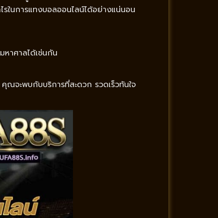
ำกำไรในการแทงบอลออนไลน์ได้อย่างแน่นอน
รมหาศาลได้เช่นกัน
ใด คุณจะพบกับบริการที่สะดวก รวดเร็วทันใจ